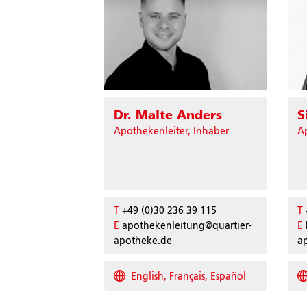
Dr. Malte Anders
S
Apothekenleiter, Inhaber
A
T
+49 (0)30 236 39 115
T
E
apothekenleitung@quartier-
E
apotheke.de
a
English, Français, Español